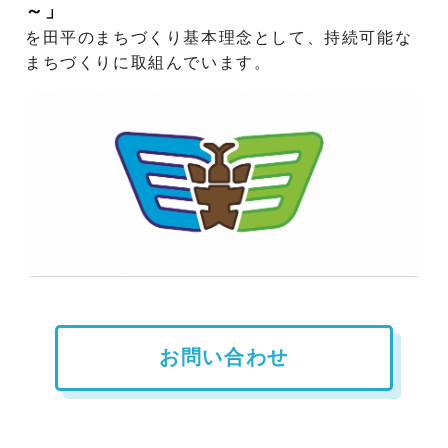
～」
を田平のまちづくり基本理念として、
持続可能な
2026.07.16
まちづくりに取組んでいます。
田平町壮年ソフトボール大会結果をUPしました！！
2026.07.09
ま～だ着らるっちゃなか屋（制服リユース）在庫一覧更
新しました！
2026.06.23
田平まち協だより7月号（108号）UPしました！
2026.06.12
明日、ごみ拾おうかいやります！
お問い合わせ
2026.05.27
田平まち協だより6月号（107号）UPしました！
2026.05.21