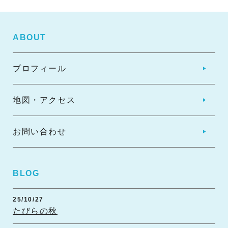
田平町壮年ソフトボール大会結果をUPしました！！
2026.05.14
ABOUT
田平町壮年ソフトボール大会結果をUPしました！！
プロフィール
2026.05.13
ま～だ着らるっちゃなか屋（制服リユース）在庫一覧更
新しました！
地図・アクセス
2026.04.28
田平まち協だより5月号（106号）UPしました！
お問い合わせ
2026.04.16
田平町壮年ソフトボール大会結果をUPしました！！
BLOG
2026.04.14
25/10/27
みなさんのご意見はコチラから を更新しました！
たびらの秋