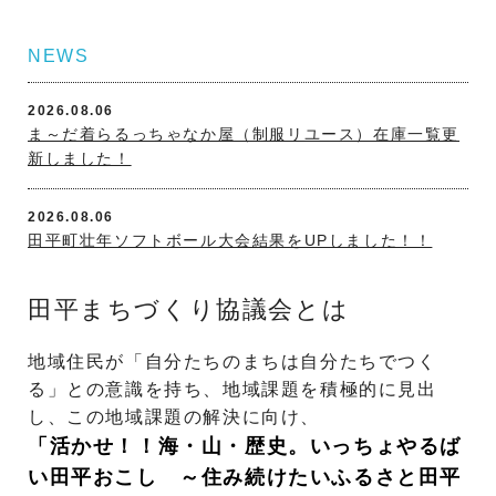
NEWS
2026.08.06
ま～だ着らるっちゃなか屋（制服リユース）在庫一覧更
新しました！
2026.08.06
田平町壮年ソフトボール大会結果をUPしました！！
2026.07.30
田平まちづくり協議会とは
田平町壮年ソフトボール大会結果をUPしました！！
地域住民が「自分たちのまちは自分たちでつく
2026.07.29
る」との意識を持ち、地域課題を積極的に見出
田平まち協だより8月号（109号）UPしました！
し、この地域課題の解決に向け、
「活かせ！！海・山・歴史。いっちょやるば
2026.07.23
い田平おこし ～住み続けたいふるさと田平
田平町壮年ソフトボール大会結果をUPしました！！